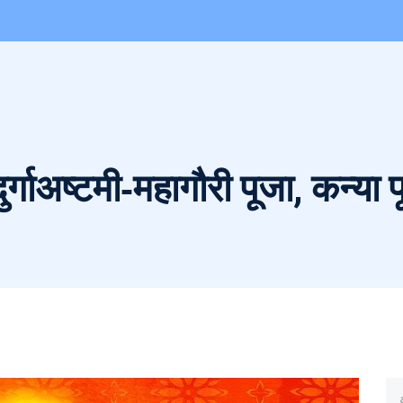
ं दुर्गाअष्टमी‑महागौरी पूजा, कन