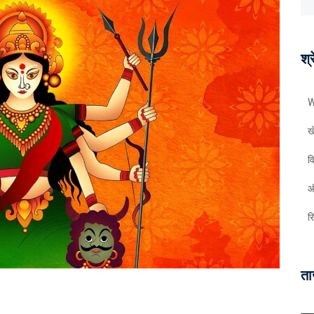
श्र
W
ख
व
ऑ
र
ता