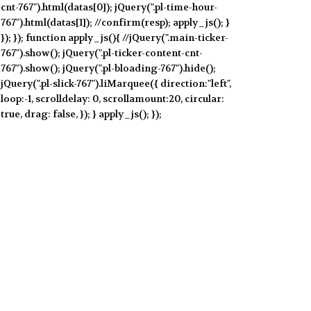
cnt-767").html(datas[0]); jQuery(".pl-time-hour-
767").html(datas[1]); //confirm(resp); apply_js(); }
}); }); function apply_js(){ //jQuery(".main-ticker-
767").show(); jQuery(".pl-ticker-content-cnt-
767").show(); jQuery(".pl-bloading-767").hide();
jQuery(".pl-slick-767").liMarquee({ direction:"left",
loop:-1, scrolldelay: 0, scrollamount:20, circular:
true, drag: false, }); } apply_js(); });