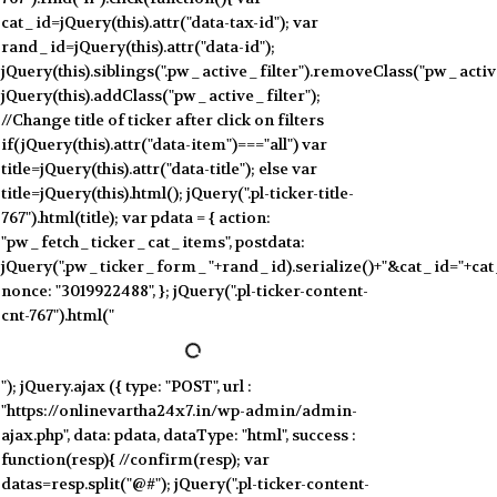
cat_id=jQuery(this).attr("data-tax-id"); var
rand_id=jQuery(this).attr("data-id");
jQuery(this).siblings(".pw_active_filter").removeClass("pw_active
jQuery(this).addClass("pw_active_filter");
//Change title of ticker after click on filters
if(jQuery(this).attr("data-item")==="all") var
title=jQuery(this).attr("data-title"); else var
title=jQuery(this).html(); jQuery(".pl-ticker-title-
767").html(title); var pdata = { action:
"pw_fetch_ticker_cat_items", postdata:
jQuery(".pw_ticker_form_"+rand_id).serialize()+"&cat_id="+cat
nonce: "3019922488", }; jQuery(".pl-ticker-content-
cnt-767").html("
"); jQuery.ajax ({ type: "POST", url :
"https://onlinevartha24x7.in/wp-admin/admin-
ajax.php", data: pdata, dataType: "html", success :
function(resp){ //confirm(resp); var
datas=resp.split("@#"); jQuery(".pl-ticker-content-