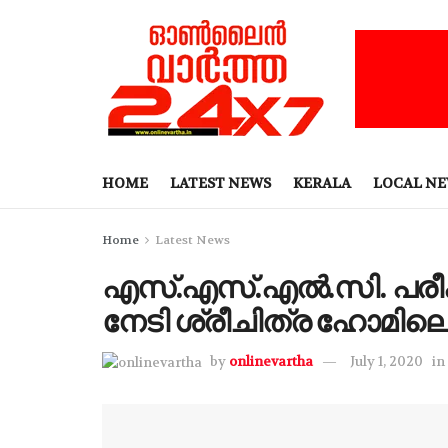
HOME
LATEST NEWS
KERALA
LOCAL N
Home
Latest News
എസ്.എസ്.എല്‍.സി. പരീ
നേടി ശ്രീചിത്ര ഹോമിലെ 
by
onlinevartha
July 1, 2020
in