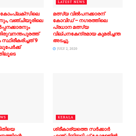
LATEST NEWS
 കോംപ്ലക്സിലെ
മത്സ്യ വിൽപനക്കാരന്
നും, വഞ്ചിയൂരിലെ
കോവിഡ് – നഗരത്തിലെ
്‍പ്പനക്കാരനും
പ്രധാന മത്സ്യ
ിരുവനന്തപുരത്ത്
വില്പനകേന്ദ്രമായ കുമരിച്ചന്ത
സ്ഥിരീകരിച്ചത് 9
അടച്ചു.
ലുപേര്‍ക്ക്
JULY 2, 2020
്തിലൂടെ
EWS
KERALA
മിതിയെ
ശ്രീകാര്യത്തെ സർക്കാർ
നത്തിന്റെ
എഞ്ചിനിയറിംഗ് കോളേജിൽ