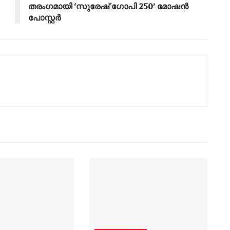
തരംഗമായി ‘സുരേഷ് ഗോപി 250’ മോഷൻ
പോസ്റ്റർ