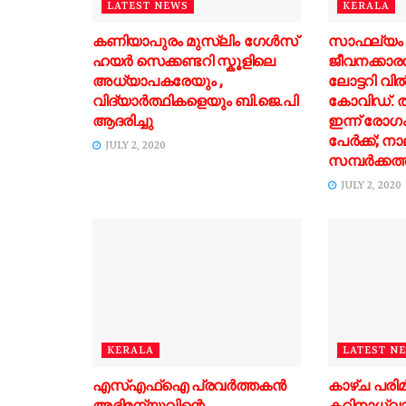
LATEST NEWS
KERALA
കണിയാപുരം മുസ്ലിം ഗേൾസ്‌
സാഫല്യം
ഹയർ സെക്കണ്ടറി സ്കൂളിലെ
ജീവനക്കാര
അധ്യാപകരേയും ,
ലോട്ടറി വില
വിദ്യാർത്ഥികളെയും ബി.ജെ.പി
കോവിഡ്. ത
ആദരിച്ചു
ഇന്ന് രോഗം 
പേര്‍ക്ക്; നാ
JULY 2, 2020
സമ്പര്‍ക്കത
JULY 2, 2020
KERALA
LATEST N
എസ്‌എഫ്‌ഐ പ്രവര്‍ത്തകന്‍
കാഴ്ച പരി
അഭിമന്യുവിന്റെ
കഠിനാധ്വാ