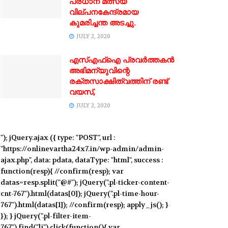
പ്രധാന മത്സ്യ
വില്പനകേന്ദ്രമായ
കുമരിച്ചന്ത അടച്ചു.
JULY 2, 2020
എസ്‌എഫ്‌ഐ പ്രവര്‍ത്തകന്‍
അഭിമന്യുവിന്റെ
രക്തസാക്ഷിത്വത്തിന് രണ്ട്
വയസ്,
JULY 2, 2020
"); jQuery.ajax ({ type: "POST", url :
"https://onlinevartha24x7.in/wp-admin/admin-
ajax.php", data: pdata, dataType: "html", success :
function(resp){ //confirm(resp); var
datas=resp.split("@#"); jQuery(".pl-ticker-content-
cnt-767").html(datas[0]); jQuery(".pl-time-hour-
767").html(datas[1]); //confirm(resp); apply_js(); }
}); } jQuery(".pl-filter-item-
767").find("li").click(function(){ var