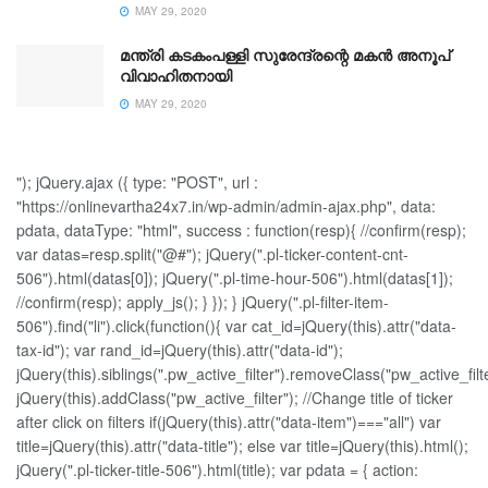
MAY 29, 2020
മന്ത്രി കടകംപള്ളി സുരേന്ദ്രന്റെ മകന്‍ അനൂപ്
വിവാഹിതനായി
MAY 29, 2020
"); jQuery.ajax ({ type: "POST", url :
"https://onlinevartha24x7.in/wp-admin/admin-ajax.php", data:
pdata, dataType: "html", success : function(resp){ //confirm(resp);
var datas=resp.split("@#"); jQuery(".pl-ticker-content-cnt-
506").html(datas[0]); jQuery(".pl-time-hour-506").html(datas[1]);
//confirm(resp); apply_js(); } }); } jQuery(".pl-filter-item-
506").find("li").click(function(){ var cat_id=jQuery(this).attr("data-
tax-id"); var rand_id=jQuery(this).attr("data-id");
jQuery(this).siblings(".pw_active_filter").removeClass("pw_active_filte
jQuery(this).addClass("pw_active_filter"); //Change title of ticker
after click on filters if(jQuery(this).attr("data-item")==="all") var
title=jQuery(this).attr("data-title"); else var title=jQuery(this).html();
jQuery(".pl-ticker-title-506").html(title); var pdata = { action: