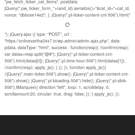
"pw_fetch_ticker_cat_items", postdata:
jQuery(".pw_ticker_form_"+rand_id).serialize()+"&cat_id="+cat_id,
nonce: "dbbcee14e2", }; jQuery(".pl-ticker-content-cnt-506").html("
"); jQuery.ajax ({ type: "POST", url :
"https://onlinevartha24x7.in/wp-admin/admin-ajax.php", data:
pdata, dataType: "html", success : function(resp){ //confirm(resp);
var datas=resp.split("@#"); jQuery(".pl-ticker-content-cnt-
506").html(datas[0]); jQuery(".pl-time-hour-506").html(datas[1]);
//confirm(resp); apply_js(); } }); }); function apply_js(){
//jQuery(".main-ticker-506").show(); jQuery(".pl-ticker-content-cnt-
506").show(); jQuery(".pl-bloading-506").hide(); jQuery(".pl-slick-
506").liMarquee({ direction:"left", loop:-1, scrolldelay: 0,
scrollamount:20, circular: true, drag: false, }); } apply_js(); });