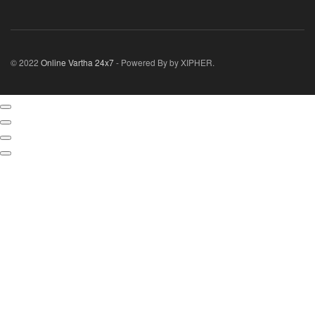
© 2022
Online Vartha 24x7
- Powered By by XIPHER.
Selected
media
actions