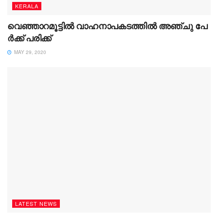
KERALA
വെഞ്ഞാറമൂട്ടിൽ വാ​ഹ​നാ​പ​ക​ട​ത്തി​ല്‍ അ​ഞ്ചു പേ​
ര്‍​ക്ക് പ​രി​ക്ക്
MAY 29, 2020
LATEST NEWS