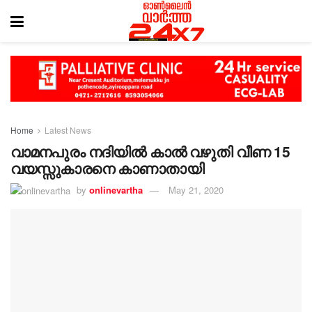
Home
Latest News
വാമനപുരം നദിയിൽ കാൽ വഴുതി വീണ 15
വയസ്സുകാരനെ കാണാതായി
by
onlinevartha
May 21, 2020