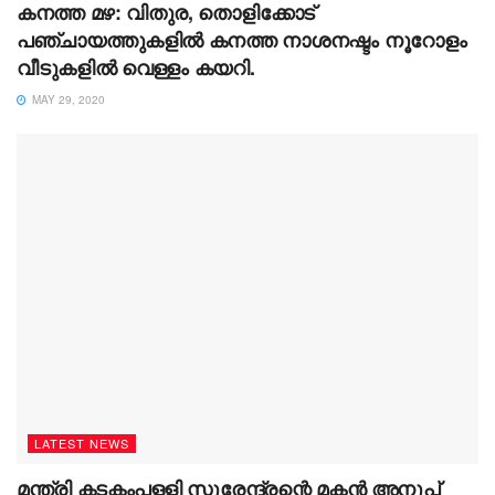
കനത്ത മഴ: വിതുര, തൊളിക്കോട്
പഞ്ചായത്തുകളില്‍ കനത്ത നാശനഷ്ടം നൂറോളം
വീടുകളില്‍ വെള്ളം കയറി.
MAY 29, 2020
LATEST NEWS
മന്ത്രി കടകംപള്ളി സുരേന്ദ്രന്റെ മകന്‍ അനൂപ്