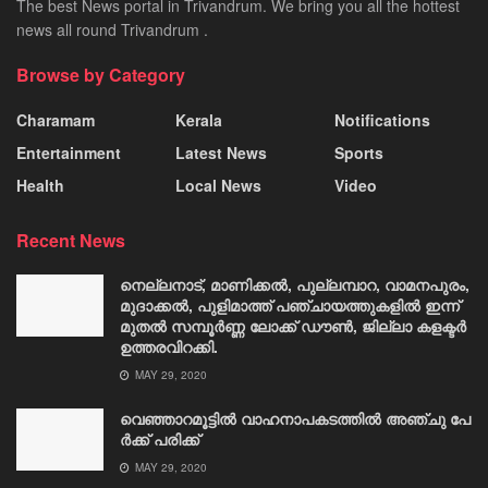
The best News portal in Trivandrum. We bring you all the hottest
news all round Trivandrum .
Browse by Category
Charamam
Kerala
Notifications
Entertainment
Latest News
Sports
Health
Local News
Video
Recent News
നെല്ലനാട്, മാണിക്കൽ, പുല്ലമ്പാറ, വാമനപുരം,
മുദാക്കൽ, പുളിമാത്ത് പഞ്ചായത്തുകളിൽ ഇന്ന്
മുതൽ സമ്പൂർണ്ണ ലോക്ക് ഡൗൺ, ജില്ലാ കളക്ടർ
ഉത്തരവിറക്കി.
MAY 29, 2020
വെഞ്ഞാറമൂട്ടിൽ വാ​ഹ​നാ​പ​ക​ട​ത്തി​ല്‍ അ​ഞ്ചു പേ​
ര്‍​ക്ക് പ​രി​ക്ക്
MAY 29, 2020