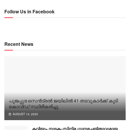
Follow Us in Facebook
Recent News
പൂജപ്പുര സെന്‍ട്രല്‍ ജയിലില്‍ 41 തടവുകാര്‍ക്ക് കൂടി
കൊവിഡ് സ്ഥിരീകരിച്ചു.
AUGUST 13, 2020
കവിയും നാടക–സിനിമ ഗാനരചയിതാവുമായ