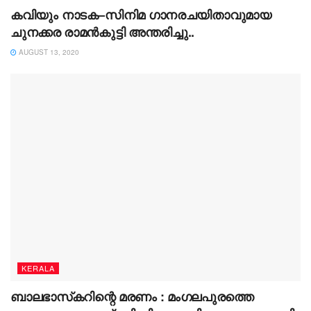
കവിയും നാടക–സിനിമ ഗാനരചയിതാവുമായ
ചുനക്കര രാമൻകുട്ടി അന്തരിച്ചു..
AUGUST 13, 2020
KERALA
ബാലഭാസ്‌കറിന്റെ മരണം : മംഗലപുരത്തെ