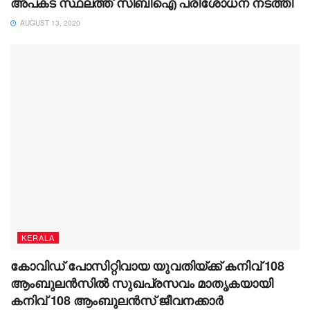
അപകട സ്ഥലത്ത് സിബിഐ പരിശോധന നടത്തി
AUGUST 13, 2020
KERALA
കോവിഡ് പോസിറ്റിവായ യുവതിയ്ക്ക് കനിവ് 108
ആംബുലന്‍സില്‍ സുഖപ്രസവം മാതൃകയായി
കനിവ് 108 ആംബുലന്‍സ് ജീവനക്കാര്‍