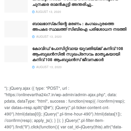
ചുനക്കര രാമൻകുട്ടി അന്തരിച്ചു..
AUGUST 13, 2020
ബാലഭാസ്‌കറിന്റെ മരണം : മംഗലപുരത്തെ
അപകട സ്ഥലത്ത് സിബിഐ പരിശോധന നടത്തി
AUGUST 13, 2020
കോവിഡ് പോസിറ്റിവായ യുവതിയ്ക്ക് കനിവ് 108
ആംബുലന്‍സില്‍ സുഖപ്രസവം മാതൃകയായി
കനിവ് 108 ആംബുലന്‍സ് ജീവനക്കാര്‍
AUGUST 13, 2020
"); jQuery.ajax ({ type: "POST", url :
"https://onlinevartha24x7.in/wp-admin/admin-ajax.php", data:
pdata, dataType: "html", success : function(resp){ //confirm(resp);
var datas=resp.split("@#"); jQuery(".pl-ticker-content-cnt-
490").html(datas[0]); jQuery(".pl-time-hour-490").html(datas[1]);
//confirm(resp); apply_js(); } }); } jQuery(".pl-filter-item-
490").find("li").click(function(){ var cat_id=jQuery(this).attr("data-