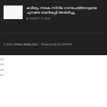
കവിയും നാടക–സിനിമ ഗാനരചയിതാവുമായ
ചുനക്കര രാമൻകുട്ടി അന്തരിച്ചു..
AUGUST 13, 2020
© 2022
Online Vartha 24x7
- Powered By by XIPHER.
Selected
media
actions