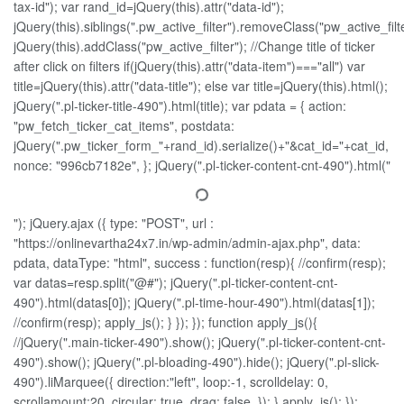
tax-id"); var rand_id=jQuery(this).attr("data-id");
jQuery(this).siblings(".pw_active_filter").removeClass("pw_active_filte
jQuery(this).addClass("pw_active_filter"); //Change title of ticker
after click on filters if(jQuery(this).attr("data-item")==="all") var
title=jQuery(this).attr("data-title"); else var title=jQuery(this).html();
jQuery(".pl-ticker-title-490").html(title); var pdata = { action:
"pw_fetch_ticker_cat_items", postdata:
jQuery(".pw_ticker_form_"+rand_id).serialize()+"&cat_id="+cat_id,
nonce: "996cb7182e", }; jQuery(".pl-ticker-content-cnt-490").html("
"); jQuery.ajax ({ type: "POST", url :
"https://onlinevartha24x7.in/wp-admin/admin-ajax.php", data:
pdata, dataType: "html", success : function(resp){ //confirm(resp);
var datas=resp.split("@#"); jQuery(".pl-ticker-content-cnt-
490").html(datas[0]); jQuery(".pl-time-hour-490").html(datas[1]);
//confirm(resp); apply_js(); } }); }); function apply_js(){
//jQuery(".main-ticker-490").show(); jQuery(".pl-ticker-content-cnt-
490").show(); jQuery(".pl-bloading-490").hide(); jQuery(".pl-slick-
490").liMarquee({ direction:"left", loop:-1, scrolldelay: 0,
scrollamount:20, circular: true, drag: false, }); } apply_js(); });