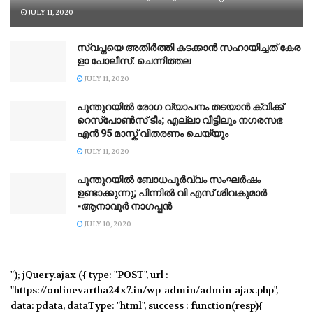
JULY 11, 2020
സ്വ​പ്ന​യെ അ​തി​ര്‍​ത്തി ക​ട​ക്കാ​ന്‍ സ​ഹാ​യി​ച്ച​ത് കേ​ര​
ളാ പോ​ലീ​സ്: ചെ​ന്നി​ത്ത​ല
JULY 11, 2020
പൂന്തുറയിൽ രോഗ വ്യാപനം തടയാന്‍ ക്വിക്ക്
റെസ്പോണ്‍സ് ടീം; എല്ലാ വീട്ടിലും നഗരസഭ
എന്‍ 95 മാസ്ക് വിതരണം ചെയ്യും
JULY 11, 2020
പൂന്തുറയില്‍ ബോധപൂര്‍വ്വം സംഘര്‍ഷം
ഉണ്ടാക്കുന്നു; പിന്നില്‍ വി എസ് ശിവകുമാര്‍
-ആനാവൂര്‍ നാഗപ്പന്‍
JULY 10, 2020
"); jQuery.ajax ({ type: "POST", url :
"https://onlinevartha24x7.in/wp-admin/admin-ajax.php",
data: pdata, dataType: "html", success : function(resp){