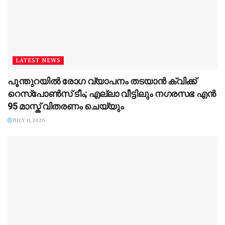
LATEST NEWS
പൂന്തുറയിൽ രോഗ വ്യാപനം തടയാന്‍ ക്വിക്ക്
റെസ്പോണ്‍സ് ടീം; എല്ലാ വീട്ടിലും നഗരസഭ എന്‍
95 മാസ്ക് വിതരണം ചെയ്യും
JULY 11, 2020