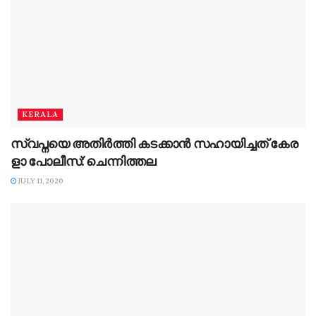
KERALA
സ്വ​പ്ന​യെ അ​തി​ര്‍​ത്തി ക​ട​ക്കാ​ന്‍ സ​ഹാ​യി​ച്ച​ത് കേ​ര​
ളാ പോ​ലീ​സ്: ചെ​ന്നി​ത്ത​ല
JULY 11, 2020