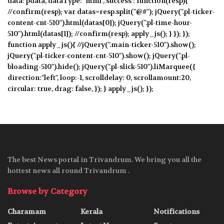
data: pdata, dataType: "html", success : function(resp){
//confirm(resp); var datas=resp.split("@#"); jQuery(".pl-ticker-
content-cnt-510").html(datas[0]); jQuery(".pl-time-hour-
510").html(datas[1]); //confirm(resp); apply_js(); } }); });
function apply_js(){ //jQuery(".main-ticker-510").show();
jQuery(".pl-ticker-content-cnt-510").show(); jQuery(".pl-
bloading-510").hide(); jQuery(".pl-slick-510").liMarquee({
direction:"left", loop:-1, scrolldelay: 0, scrollamount:20,
circular: true, drag: false, }); } apply_js(); });
The best News portal in Trivandrum. We bring you all the
hottest news all round Trivandrum .
Browse by Category
Charamam
Kerala
Notifications