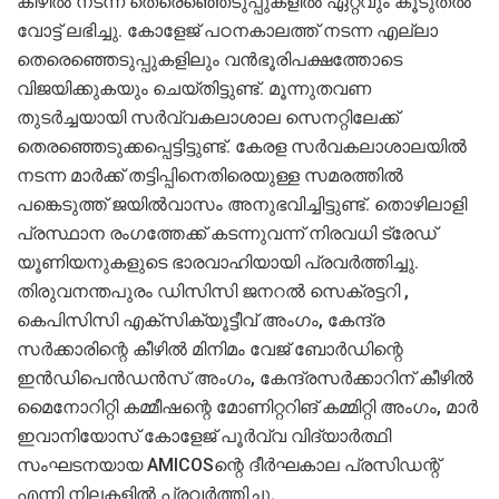
കീഴില്‍ നടന്ന തെരെഞ്ഞെടുപ്പുകളില്‍ ഏറ്റവും കൂടുതൽ
വോട്ട് ലഭിച്ചു. കോളേജ് പഠനകാലത്ത് നടന്ന എല്ലാ
തെരെഞ്ഞെടുപ്പുകളിലും വന്‍ഭൂരിപക്ഷത്തോടെ
വിജയിക്കുകയും ചെയ്തിട്ടുണ്ട്. മൂന്നുതവണ
തുടർച്ചയായി സർവ്വകലാശാല സെനറ്റിലേക്ക്
തെരഞ്ഞെടുക്കപ്പെട്ടിട്ടുണ്ട്. കേരള സർവകലാശാലയിൽ
നടന്ന മാർക്ക് തട്ടിപ്പിനെതിരെയുള്ള സമരത്തിൽ
പങ്കെടുത്ത് ജയിൽവാസം അനുഭവിച്ചിട്ടുണ്ട്. തൊഴിലാളി
പ്രസ്ഥാന രംഗത്തേക്ക് കടന്നുവന്ന് നിരവധി ട്രേഡ്
യൂണിയനുകളുടെ ഭാരവാഹിയായി പ്രവര്‍ത്തിച്ചു.
തിരുവനന്തപുരം ഡിസിസി ജനറൽ സെക്രട്ടറി ,
കെപിസിസി എക്സിക്യൂട്ടീവ് അംഗം, കേന്ദ്ര
സർക്കാരിന്റെ കീഴിൽ മിനിമം വേജ് ബോർഡിന്റെ
ഇൻഡിപെൻഡൻസ് അംഗം, കേന്ദ്രസർക്കാറിന് കീഴിൽ
മൈനോറിറ്റി കമ്മീഷന്റെ മോണിറ്ററിങ് കമ്മിറ്റി അംഗം, മാർ
ഇവാനിയോസ് കോളേജ് പൂർവ്വ വിദ്യാർത്ഥി
സംഘടനയായ AMICOSന്റെ ദീർഘകാല പ്രസിഡന്റ്
എന്നി നിലകളില്‍ പ്രവര്‍ത്തിച്ചു.