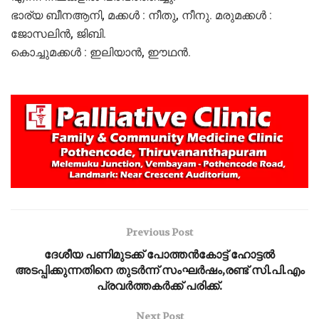
ഭാര്യ ബീനആനി, മക്കൾ : നീതു, നീനു. മരുമക്കൾ :
ജോസലിന്‍, ജിബി.
കൊച്ചുമക്കള്‍ : ഇലിയാന്‍, ഈഥന്‍.
Previous Post
ദേശീയ പണിമുടക്ക് പോത്തൻകോട്ട് ഹോട്ടൽ
അടപ്പിക്കുന്നതിനെ തുടർന്ന് സംഘർഷം,രണ്ട് സി.പി.എം
പ്രവർത്തകർക്ക് പരിക്ക്.
Next Post