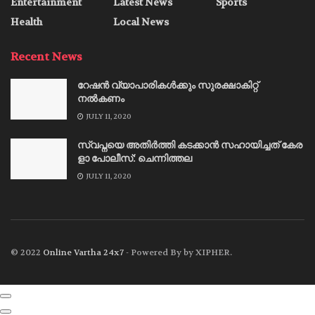
Entertainment
Latest News
Sports
Health
Local News
Recent News
റേഷന്‍ വ്യാപാരികള്‍ക്കും സുരക്ഷാകിറ്റ്
നല്‍കണം
JULY 11, 2020
സ്വ​പ്ന​യെ അ​തി​ര്‍​ത്തി ക​ട​ക്കാ​ന്‍ സ​ഹാ​യി​ച്ച​ത് കേ​ര​
ളാ പോ​ലീ​സ്: ചെ​ന്നി​ത്ത​ല
JULY 11, 2020
© 2022
Online Vartha 24x7
- Powered By by XIPHER.