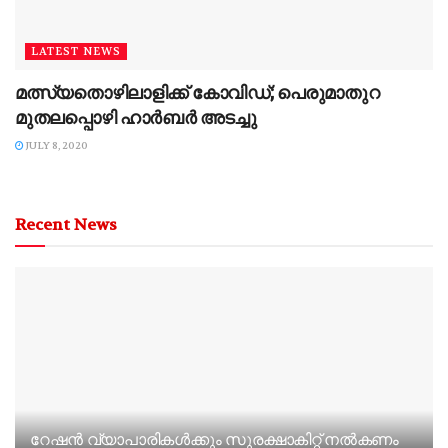
LATEST NEWS
മത്സ്യതൊഴിലാളിക്ക് കോവിഡ്; പെരുമാതുറ
മുതലപ്പൊഴി ഹാർബർ അടച്ചു
JULY 8, 2020
Recent News
റേഷന്‍ വ്യാപാരികള്‍ക്കും സുരക്ഷാകിറ്റ് നല്‍കണം