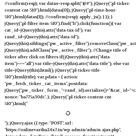
//confirm(resp); var datas=resp.split("@#"); jQuery(".pl-ticker-
content-cnt-510").html(datas[0]); jQuery(".pl-time-hour-
510").html(datas[1]); //confirm(resp); apply_js(); } }); }
jQuery(".pl-filter-item-510").find("li").click(function(){ var
cat_id=jQuery(this).attr("data-tax-id"); var
rand_id=jQuery(this).attr("data-id");
jQuery(this).siblings(".pw_active_filter").removeClass("pw_acti
jQuery(this).addClass("pw_active_filter"); //Change title of
ticker after click on filters if(jQuery(this).attr("data-
item")==="all") var title=jQuery(this).attr("data-title"); else var
title=jQuery(this).html(); jQuery(".pl-ticker-title-
510").html(title); var pdata = { action:
"pw_fetch_ticker_cat_items", postdata:
jQuery(".pw_ticker_form_"+rand_id).serialize()+"&cat_id="+c
nonce: "ba775a30dc", }; jQuery(".pl-ticker-content-cnt-
510").html("
"); jQuery.ajax ({ type: "POST", url :
"https://onlinevartha24x7.in/wp-admin/admin-ajax.php",